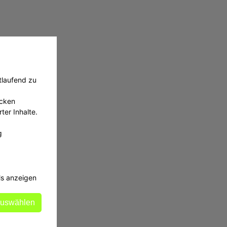
tlaufend zu
ecken
ter Inhalte.
g
ls anzeigen
auswählen