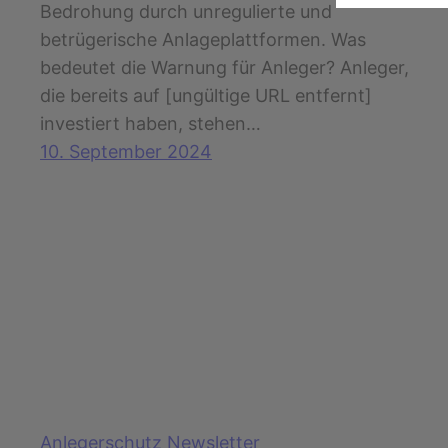
Bedrohung durch unregulierte und
betrügerische Anlageplattformen. Was
bedeutet die Warnung für Anleger? Anleger,
die bereits auf [ungültige URL entfernt]
investiert haben, stehen…
10. September 2024
Anlegerschutz Newsletter