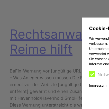
Cookie-
Rechtsanwalt
Wir verwende
verbessern. 
Reime hilft
Unternehmen
verwendet we
Sie entschei
Informatione
BaFin-Warnung vor [ungültige URL entfernt]
Notw
– Was Anleger wissen müssen Die BaFin hat
erneut vor der Website [ungültige URL
Impressum
entfernt] gewarnt und einen Zusammenhang
mit Havenhold/Havenhold GmbH festgestellt.
Diese Warnung unterstreicht die wachsende