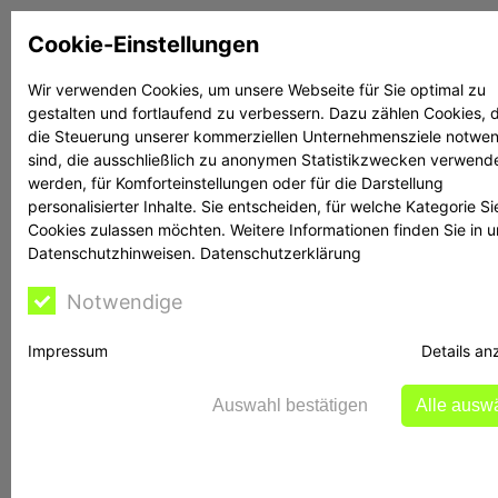
Zum
Cookie-Einstellungen
Inhalt
springen
Wir verwenden Cookies, um unsere Webseite für Sie optimal zu
gestalten und fortlaufend zu verbessern. Dazu zählen Cookies, d
Suchen
Suchen
die Steuerung unserer kommerziellen Unternehmensziele notwe
sind, die ausschließlich zu anonymen Statistikzwecken verwend
werden, für Komforteinstellungen oder für die Darstellung
personalisierter Inhalte. Sie entscheiden, für welche Kategorie Si
Cookies zulassen möchten. Weitere Informationen finden Sie in 
Datenschutzhinweisen.
Datenschutzerklärung
Rechtsanwalt Reime
Notwendige
hilft
Impressum
Details an
Auswahl bestätigen
Alle ausw
BaFin-Warnung vor