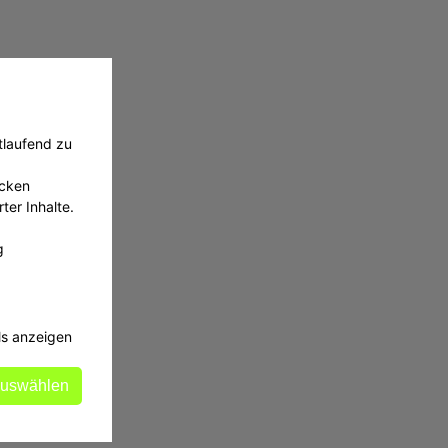
tlaufend zu
ecken
ter Inhalte.
g
ls anzeigen
auswählen