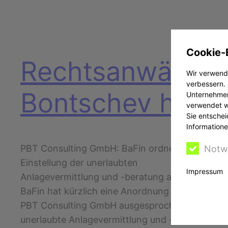
Cookie-
Rechtsanwältin
Wir verwende
verbessern. 
Bontschev hilft
Unternehmen
verwendet we
Sie entschei
Informatione
PBT Consulting GmbH: BaFin ordnet
Notw
Einstellung der unerlaubten
Impressum
Anlagevermittlung und -beratung an Die
BaFin hat kürzlich eine Anordnung gegen die
PBT Consulting GmbH ausgesprochen, die
unerlaubte Anlagevermittlung und -beratung