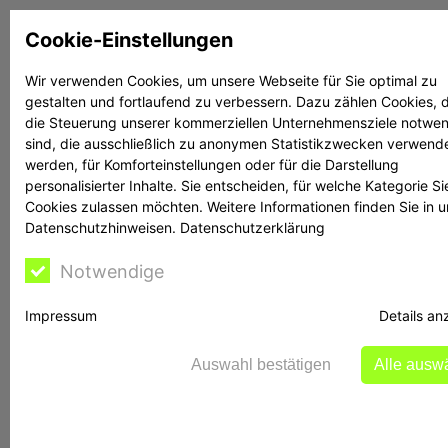
Zum
Cookie-Einstellungen
Inhalt
springen
Wir verwenden Cookies, um unsere Webseite für Sie optimal zu
gestalten und fortlaufend zu verbessern. Dazu zählen Cookies, d
Suchen
Suchen
die Steuerung unserer kommerziellen Unternehmensziele notwe
sind, die ausschließlich zu anonymen Statistikzwecken verwend
werden, für Komforteinstellungen oder für die Darstellung
personalisierter Inhalte. Sie entscheiden, für welche Kategorie Si
Cookies zulassen möchten. Weitere Informationen finden Sie in 
Datenschutzhinweisen.
Datenschutzerklärung
Rechtsanwalt Reime
Notwendige
hilft
Impressum
Details an
Auswahl bestätigen
Alle ausw
BaFin warnt vor