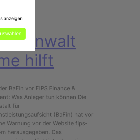
ls anzeigen
auswählen
htsanwalt
me hilft
er BaFin vor FIPS Finance &
nt: Was Anleger tun können Die
talt für
stleistungsaufsicht (BaFin) hat vor
ne Warnung vor der Website fips-
om herausgegeben. Das