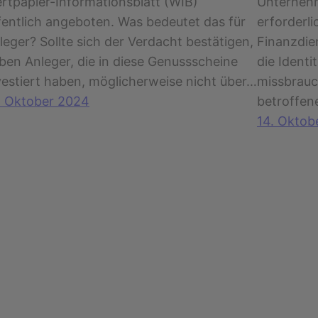
rtpapier-Informationsblatt (WIB)
Unternehm
fentlich angeboten. Was bedeutet das für
erforderl
leger? Sollte sich der Verdacht bestätigen,
Finanzdie
ben Anleger, die in diese Genussscheine
die Ident
vestiert haben, möglicherweise nicht über…
missbrauc
. Oktober 2024
betroffen
14. Oktob