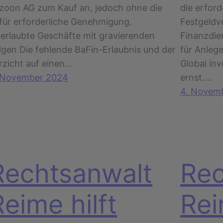
zoon AG zum Kauf an, jedoch ohne die
die erfor
für erforderliche Genehmigung.
Festgeldv
erlaubte Geschäfte mit gravierenden
Finanzdie
lgen Die fehlende BaFin-Erlaubnis und der
für Anlege
rzicht auf einen…
Global inv
 November 2024
ernst.…
4. Novem
Rechtsanwalt
Rec
Reime hilft
Rei