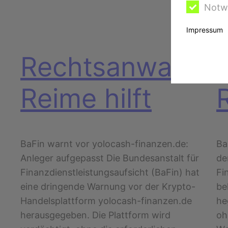
Notw
Impressum
Rechtsanwalt
Reime hilft
BaFin warnt vor yolocash-finanzen.de:
Ba
Anleger aufgepasst Die Bundesanstalt für
de
Finanzdienstleistungsaufsicht (BaFin) hat
Fi
eine dringende Warnung vor der Krypto-
be
Handelsplattform yolocash-finanzen.de
he
herausgegeben. Die Plattform wird
oh