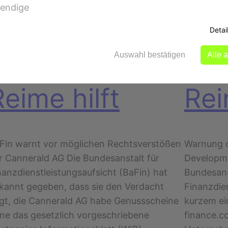
endige
Detai
Auswahl bestätigen
Alle 
Rechtsanwalt
Rec
Reime hilft
Rei
Fin warnt vor möglichen Rechtsverstößen
Warnung d
r Cannerald AG Die Bundesanstalt für
Developme
nanzdienstleistungsaufsicht (BaFin) hat
Bundesans
kannt gegeben, dass sie den Verdacht
Finanzdien
gt, die Cannerald AG habe Genussscheine
kurzem ei
ne das gesetzlich vorgeschriebene
finance.c