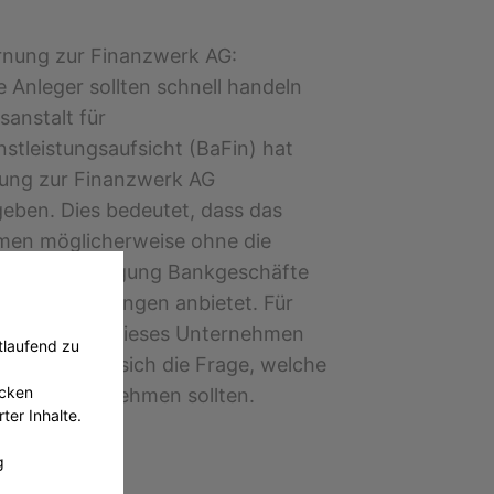
nung zur Finanzwerk AG:
 Anleger sollten schnell handeln
sanstalt für
stleistungsaufsicht (BaFin) hat
ung zur Finanzwerk AG
eben. Dies bedeutet, dass das
en möglicherweise ohne die
iche Genehmigung Bankgeschäfte
zdienstleistungen anbietet. Für
die bereits in dieses Unternehmen
tlaufend zu
 haben, stellt sich die Frage, welche
ecken
ie nun unternehmen sollten.
ter Inhalte.
er 2024
g