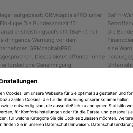
leger aufgepasst: GRMcapitalsPRO unter
BaFin-War
Fin-Lupe Die Bundesanstalt für
Betroffene
nanzdienstleistungsaufsicht (BaFin) hat
Die Bunde
ne dringende Warnung vor dem
Finanzdien
ternehmen GRMcapitalsPRO
eine Warn
sgesprochen. Dieses bietet offenbar ohne
herausgeg
e erforderliche Genehmigung
Unternehm
nkgeschäfte und Finanzdienstleistungen
erforderl
Einstellungen
. Für Anleger, die bereits Geld bei diesem
oder Finan
ternehmen investiert haben, hat diese
Anleger, 
n Cookies, um unsere Webseite für Sie optimal zu gestalten und for
chricht schwerwiegende Konsequenzen.
investiert
Dazu zählen Cookies, die für die Steuerung unserer kommerziellen
sziele notwendig sind, die ausschließlich zu anonymen Statistikzw
he Risiken für Anleger Die fehlende
Schritte s
rden, für Komforteinstellungen oder für die Darstellung personalisier
nehmigung durch die BaFin…
Risiko…
den, für welche Kategorie Sie die Cookies zulassen möchten. Weitere
. Oktober 2024
28. Oktob
n finden Sie in unseren Datenschutzhinweisen.
Datenschutzerklärun