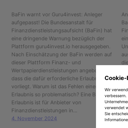
BaFin warnt vor Guru4invest: Anleger
An
aufgepasst! Die Bundesanstalt für
Ba
Finanzdienstleistungsaufsicht (BaFin) hat
Fi
eine dringende Warnung bezüglich der
ei
Plattform guru4invest.io herausgegeben.
Un
Nach Einschätzung der BaFin werden auf
au
dieser Plattform Finanz- und
di
Wertpapierdienstleistungen angeboten, ohne
Ba
Cookie-
dass die dafür erforderliche Erlaubnis
an
vorliegt. Warum ist das Fehlen einer BaFin-
Un
Wir verwende
Erlaubnis so problematisch? Eine BaFin-
Na
verbessern. 
Unternehmen
Erlaubnis ist für Anbieter von
Ho
verwendet we
Finanzdienstleistungen in…
Ge
Sie entschei
4. November 2024
28
Informatione