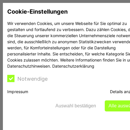
Zum
Cookie-Einstellungen
Inhalt
springen
Wir verwenden Cookies, um unsere Webseite für Sie optimal zu
gestalten und fortlaufend zu verbessern. Dazu zählen Cookies, d
Suchen
Suchen
die Steuerung unserer kommerziellen Unternehmensziele notwe
sind, die ausschließlich zu anonymen Statistikzwecken verwend
werden, für Komforteinstellungen oder für die Darstellung
personalisierter Inhalte. Sie entscheiden, für welche Kategorie Si
Cookies zulassen möchten. Weitere Informationen finden Sie in 
Datenschutzhinweisen.
Datenschutzerklärung
Rechtsanwalt Reime
Notwendige
hilft
Impressum
Details an
Auswahl bestätigen
Alle ausw
BaFin Warnung: