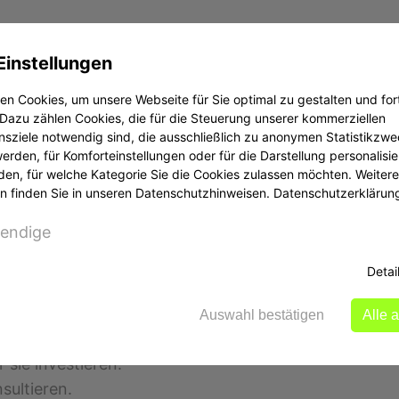
ngen.
Einstellungen
ndividuelle Schritte zur Schadensbegrenzung zu erört
n Cookies, um unsere Webseite für Sie optimal zu gestalten und for
rten Geldes
Dazu zählen Cookies, die für die Steuerung unserer kommerziellen
sziele notwendig sind, die ausschließlich zu anonymen Statistikzw
ft schwierig, aber nicht unmöglich. Es hängt stark v
rden, für Komforteinstellungen oder für die Darstellung personalisier
den, für welche Kategorie Sie die Cookies zulassen möchten. Weitere
n finden Sie in unseren Datenschutzhinweisen.
Datenschutzerklärun
endige
Detai
Auswahl bestätigen
Alle 
ten Anleger:
 sie investieren.
ultieren.