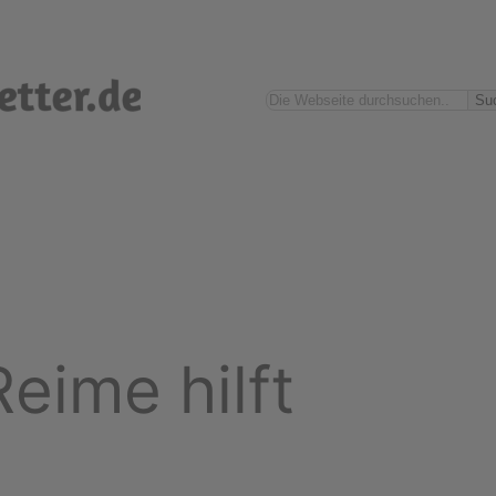
Suchen
Su
eime hilft