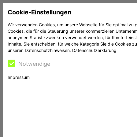
Zum
Cookie-Einstellungen
Inhalt
springen
Wir verwenden Cookies, um unsere Webseite für Sie optimal zu g
Cookies, die für die Steuerung unserer kommerziellen Unternehme
Suchen
Suchen
anonymen Statistikzwecken verwendet werden, für Komforteinstel
Inhalte. Sie entscheiden, für welche Kategorie Sie die Cookies z
unseren Datenschutzhinweisen.
Datenschutzerklärung
Notwendige
Rechtsanwalt Reime
Impressum
hilft
BaFin warnt vor