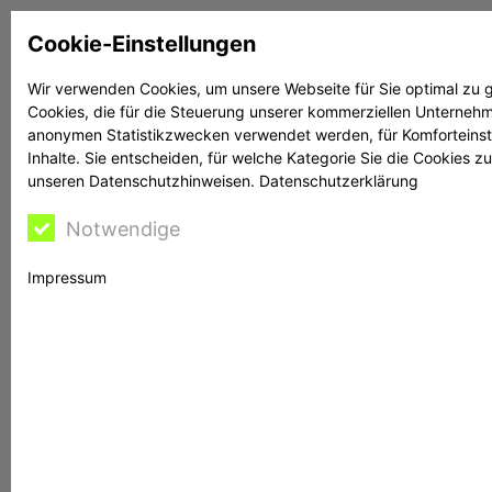
Zum
Cookie-Einstellungen
Inhalt
springen
Wir verwenden Cookies, um unsere Webseite für Sie optimal zu g
Cookies, die für die Steuerung unserer kommerziellen Unternehme
Suchen
Suchen
anonymen Statistikzwecken verwendet werden, für Komforteinstel
Inhalte. Sie entscheiden, für welche Kategorie Sie die Cookies z
unseren Datenschutzhinweisen.
Datenschutzerklärung
Notwendige
Rechtsanwalt Reime
Impressum
hilft
BaFin warnt vor