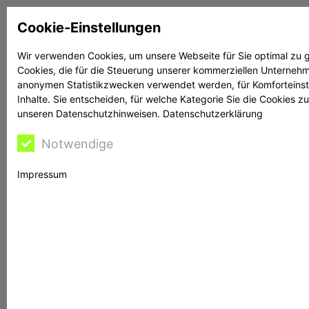
Zum
Cookie-Einstellungen
Inhalt
springen
Wir verwenden Cookies, um unsere Webseite für Sie optimal zu g
Cookies, die für die Steuerung unserer kommerziellen Unternehme
Suchen
Suchen
anonymen Statistikzwecken verwendet werden, für Komforteinstel
Inhalte. Sie entscheiden, für welche Kategorie Sie die Cookies z
unseren Datenschutzhinweisen.
Datenschutzerklärung
Notwendige
Rechtsanwältin
Impressum
Bontschev hilft
Maßnahmen für