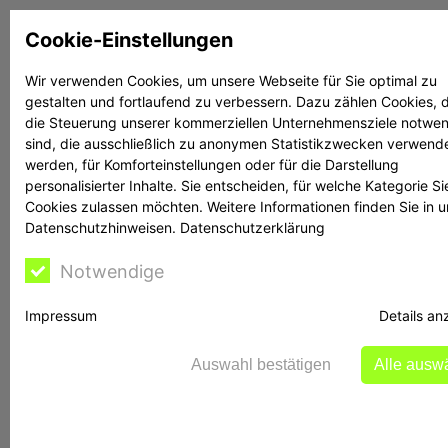
Zum
Cookie-Einstellungen
Inhalt
springen
Wir verwenden Cookies, um unsere Webseite für Sie optimal zu
gestalten und fortlaufend zu verbessern. Dazu zählen Cookies, d
Suchen
Suchen
die Steuerung unserer kommerziellen Unternehmensziele notwe
sind, die ausschließlich zu anonymen Statistikzwecken verwend
werden, für Komforteinstellungen oder für die Darstellung
personalisierter Inhalte. Sie entscheiden, für welche Kategorie Si
Cookies zulassen möchten. Weitere Informationen finden Sie in 
Datenschutzhinweisen.
Datenschutzerklärung
Reime: Was ist eine
Notwendige
Anleihe?
Impressum
Details an
Auswahl bestätigen
Alle ausw
Eine Anleihe ist ein Wertpapier, das den
Gläubiger (Investor) und Schuldner (Emittent)
durch eine vertragliche Vereinbarung bindet. Im