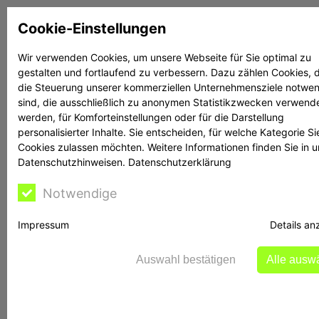
Zum
Cookie-Einstellungen
Inhalt
springen
Wir verwenden Cookies, um unsere Webseite für Sie optimal zu
gestalten und fortlaufend zu verbessern. Dazu zählen Cookies, d
Suchen
Suchen
die Steuerung unserer kommerziellen Unternehmensziele notwe
sind, die ausschließlich zu anonymen Statistikzwecken verwend
werden, für Komforteinstellungen oder für die Darstellung
personalisierter Inhalte. Sie entscheiden, für welche Kategorie Si
Cookies zulassen möchten. Weitere Informationen finden Sie in 
Datenschutzhinweisen.
Datenschutzerklärung
Reime und Bontschev
Notwendige
Impressum
Details an
Rechtsanwalt Reime: Guten Tag, Frau Bontchev.
Das Thema Social Trading hat in letzter Zeit ja
Auswahl bestätigen
Alle ausw
enorm an Bedeutung gewonnen. Viele
Investoren, besonders jüngere, sehen darin eine
Chance, von den Strategien erfahrener Trader zu