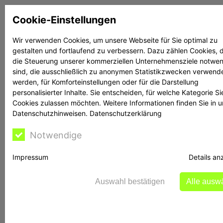
Zum
Cookie-Einstellungen
Inhalt
springen
Wir verwenden Cookies, um unsere Webseite für Sie optimal zu
gestalten und fortlaufend zu verbessern. Dazu zählen Cookies, d
Suchen
Suchen
die Steuerung unserer kommerziellen Unternehmensziele notwe
sind, die ausschließlich zu anonymen Statistikzwecken verwend
werden, für Komforteinstellungen oder für die Darstellung
personalisierter Inhalte. Sie entscheiden, für welche Kategorie Si
Cookies zulassen möchten. Weitere Informationen finden Sie in 
Datenschutzhinweisen.
Datenschutzerklärung
Bontschev hilft
Notwendige
Impressum
Details an
Fatih SARIKAYA / S-f-
Auswahl bestätigen
Alle ausw
Invest