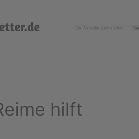
Suchen
Su
eime hilft