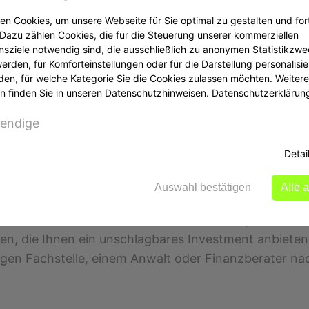
Schadensersatz bestehen. Wie hoch die Chancen sind, 
n Cookies, um unsere Webseite für Sie optimal zu gestalten und for
n in Deutschland oder der EU genutzt wurden, steige
Dazu zählen Cookies, die für die Steuerung unserer kommerziellen
sziele notwendig sind, die ausschließlich zu anonymen Statistikzw
rden, für Komforteinstellungen oder für die Darstellung personalisier
den, für welche Kategorie Sie die Cookies zulassen möchten. Weitere
n finden Sie in unseren Datenschutzhinweisen.
Datenschutzerklärun
ei Online-Angeboten achten sollten. Ein fehlendes Imp
 wenn Ihnen extrem hohe Renditen versprochen werden,
endige
den Vertragsunterlagen deuten oft auf unseriöse A
Detai
Auswahl bestätigen
Alle 
mensdatenbank der BaFin, um festzustellen, ob eine o
er und suchen Sie nach Hinweisen in Fachportalen.
fen, die Ihnen ein unschlagbares Investment anbieten
igen Fachstelle, einem Anwalt oder Finanzberater nac