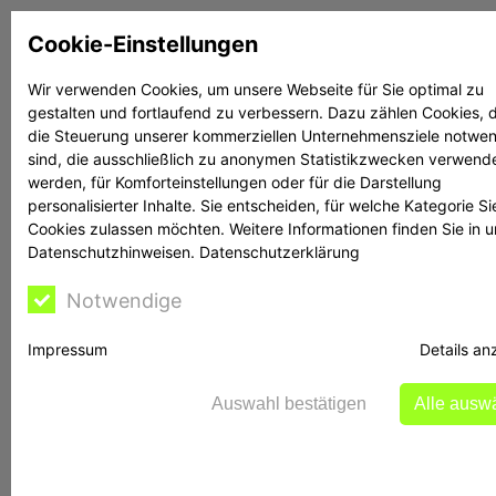
Zum
Cookie-Einstellungen
Inhalt
springen
Wir verwenden Cookies, um unsere Webseite für Sie optimal zu
gestalten und fortlaufend zu verbessern. Dazu zählen Cookies, d
Suchen
Suchen
die Steuerung unserer kommerziellen Unternehmensziele notwe
sind, die ausschließlich zu anonymen Statistikzwecken verwend
werden, für Komforteinstellungen oder für die Darstellung
personalisierter Inhalte. Sie entscheiden, für welche Kategorie Si
Cookies zulassen möchten. Weitere Informationen finden Sie in 
Datenschutzhinweisen.
Datenschutzerklärung
Rechtsanwalt Reime
Notwendige
hilft
Impressum
Details an
Auswahl bestätigen
Alle ausw
Meldung der BaFin