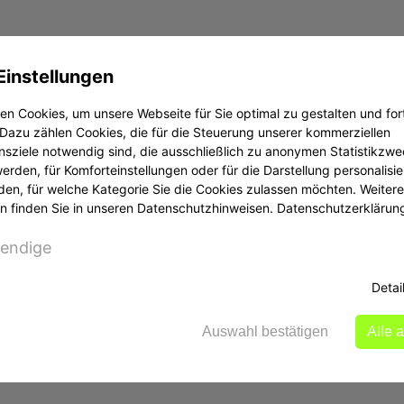
investiert haben, gibt es trotzdem rechtliche Möglich
Einstellungen
 Gelder und die Möglichkeit, eine strafrechtliche Ve
n Cookies, um unsere Webseite für Sie optimal zu gestalten und for
Dazu zählen Cookies, die für die Steuerung unserer kommerziellen
sziele notwendig sind, die ausschließlich zu anonymen Statistikzw
wie Kontoauszüge, E-Mails, Screenshots der Website
rden, für Komforteinstellungen oder für die Darstellung personalisier
 Anwalt prüfen.
den, für welche Kategorie Sie die Cookies zulassen möchten. Weitere
n finden Sie in unseren Datenschutzhinweisen.
Datenschutzerklärun
endige
tzung
Detai
arnt die Öffentlichkeit vor unseriösen Anbietern, ka
liegt der Polizei und der Staatsanwaltschaft. Um di
Auswahl bestätigen
Alle 