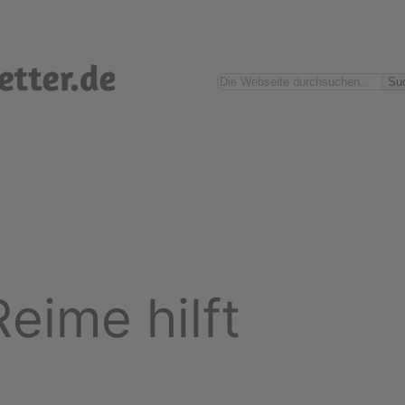
Suchen
Su
eime hilft