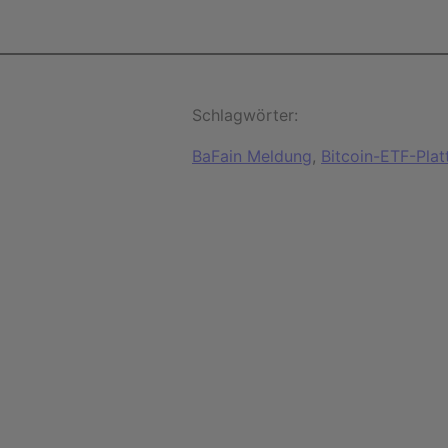
Schlagwörter:
BaFain Meldung
, 
Bitcoin-ETF-Pla