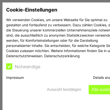
Zum
Cookie-Einstellungen
Inhalt
springen
Wir verwenden Cookies, um unsere Webseite für Sie optimal zu
gestalten und fortlaufend zu verbessern. Dazu zählen Cookies, d
Suchen
Suchen
die Steuerung unserer kommerziellen Unternehmensziele notwe
sind, die ausschließlich zu anonymen Statistikzwecken verwend
werden, für Komforteinstellungen oder für die Darstellung
personalisierter Inhalte. Sie entscheiden, für welche Kategorie Si
Cookies zulassen möchten. Weitere Informationen finden Sie in 
Datenschutzhinweisen.
Datenschutzerklärung
Rechtsanwalt Reime
Notwendige
hilft
Impressum
Details an
Auswahl bestätigen
Alle ausw
BaFin warnt vor