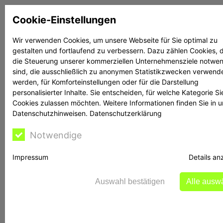
Zum
Cookie-Einstellungen
Inhalt
springen
Wir verwenden Cookies, um unsere Webseite für Sie optimal zu
gestalten und fortlaufend zu verbessern. Dazu zählen Cookies, d
Suchen
Suchen
die Steuerung unserer kommerziellen Unternehmensziele notwe
sind, die ausschließlich zu anonymen Statistikzwecken verwend
werden, für Komforteinstellungen oder für die Darstellung
personalisierter Inhalte. Sie entscheiden, für welche Kategorie Si
Cookies zulassen möchten. Weitere Informationen finden Sie in 
Datenschutzhinweisen.
Datenschutzerklärung
Rechtsanwalt Reime
Notwendige
hilft
Impressum
Details an
Auswahl bestätigen
Alle ausw
BaFin warnt vor