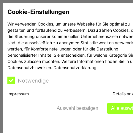
Zum
Cookie-Einstellungen
Inhalt
springen
Wir verwenden Cookies, um unsere Webseite für Sie optimal zu
gestalten und fortlaufend zu verbessern. Dazu zählen Cookies, d
Suchen
Suchen
die Steuerung unserer kommerziellen Unternehmensziele notwe
sind, die ausschließlich zu anonymen Statistikzwecken verwend
werden, für Komforteinstellungen oder für die Darstellung
personalisierter Inhalte. Sie entscheiden, für welche Kategorie Si
Cookies zulassen möchten. Weitere Informationen finden Sie in 
Datenschutzhinweisen.
Datenschutzerklärung
Rechtsanwalt Reime
Notwendige
hilft
Impressum
Details an
Auswahl bestätigen
Alle ausw
evex-ultra.com: