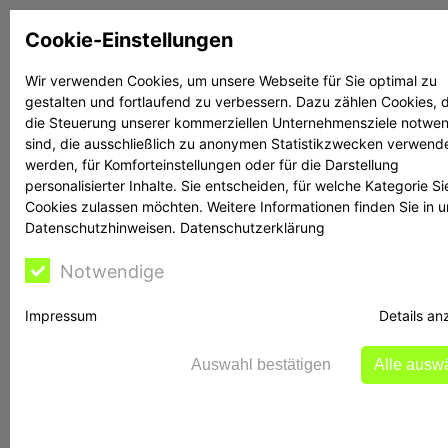
Zum
Cookie-Einstellungen
Inhalt
springen
Wir verwenden Cookies, um unsere Webseite für Sie optimal zu
gestalten und fortlaufend zu verbessern. Dazu zählen Cookies, d
Suchen
Suchen
die Steuerung unserer kommerziellen Unternehmensziele notwe
sind, die ausschließlich zu anonymen Statistikzwecken verwend
werden, für Komforteinstellungen oder für die Darstellung
personalisierter Inhalte. Sie entscheiden, für welche Kategorie Si
Cookies zulassen möchten. Weitere Informationen finden Sie in 
Datenschutzhinweisen.
Datenschutzerklärung
Rechtsanwalt Reime
Notwendige
hilft
Impressum
Details an
Auswahl bestätigen
Alle ausw
BaFin warnt vor