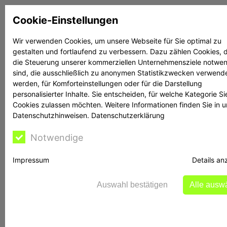
Zum
Cookie-Einstellungen
Inhalt
springen
Wir verwenden Cookies, um unsere Webseite für Sie optimal zu
gestalten und fortlaufend zu verbessern. Dazu zählen Cookies, d
Suchen
Suchen
die Steuerung unserer kommerziellen Unternehmensziele notwe
sind, die ausschließlich zu anonymen Statistikzwecken verwend
werden, für Komforteinstellungen oder für die Darstellung
personalisierter Inhalte. Sie entscheiden, für welche Kategorie Si
Cookies zulassen möchten. Weitere Informationen finden Sie in 
Datenschutzhinweisen.
Datenschutzerklärung
Rechtsanwalt Reime
Notwendige
hilft
Impressum
Details an
Auswahl bestätigen
Alle ausw
BaFin warnt erneut