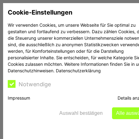
Zum
Cookie-Einstellungen
Inhalt
springen
Wir verwenden Cookies, um unsere Webseite für Sie optimal zu
gestalten und fortlaufend zu verbessern. Dazu zählen Cookies, d
Suchen
Suchen
die Steuerung unserer kommerziellen Unternehmensziele notwe
sind, die ausschließlich zu anonymen Statistikzwecken verwend
werden, für Komforteinstellungen oder für die Darstellung
personalisierter Inhalte. Sie entscheiden, für welche Kategorie Si
Cookies zulassen möchten. Weitere Informationen finden Sie in 
Datenschutzhinweisen.
Datenschutzerklärung
Rechtsanwalt Reime
Notwendige
hilft
Impressum
Details an
Auswahl bestätigen
Alle ausw
BaFin warnt vor