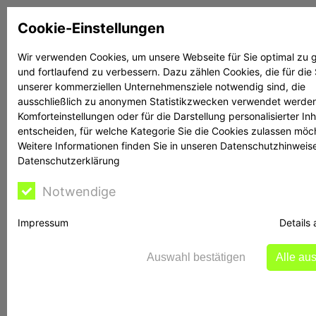
Zum
Cookie-Einstellungen
Inhalt
springen
Wir verwenden Cookies, um unsere Webseite für Sie optimal zu g
und fortlaufend zu verbessern. Dazu zählen Cookies, die für die
Suchen
Suchen
unserer kommerziellen Unternehmensziele notwendig sind, die
ausschließlich zu anonymen Statistikzwecken verwendet werden
Komforteinstellungen oder für die Darstellung personalisierter Inh
entscheiden, für welche Kategorie Sie die Cookies zulassen möc
Weitere Informationen finden Sie in unseren Datenschutzhinweis
Datenschutzerklärung
Rechtsanwalt Reime
Notwendige
hilft
Impressum
Details
Auswahl bestätigen
Alle au
BaFin-Warnung vor