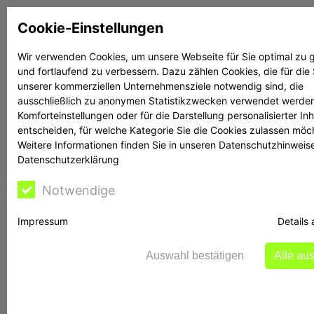
Zum
Cookie-Einstellungen
Inhalt
springen
Wir verwenden Cookies, um unsere Webseite für Sie optimal zu g
und fortlaufend zu verbessern. Dazu zählen Cookies, die für die
Suchen
Suchen
unserer kommerziellen Unternehmensziele notwendig sind, die
ausschließlich zu anonymen Statistikzwecken verwendet werden
Komforteinstellungen oder für die Darstellung personalisierter Inh
entscheiden, für welche Kategorie Sie die Cookies zulassen möc
Weitere Informationen finden Sie in unseren Datenschutzhinweis
Datenschutzerklärung
Rechtsanwalt Reime
Notwendige
hilft
Impressum
Details
Auswahl bestätigen
Alle au
Warnung der BaFin