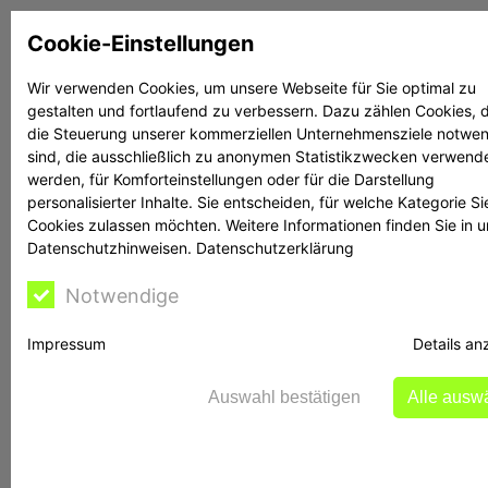
Zum
Cookie-Einstellungen
Inhalt
springen
Wir verwenden Cookies, um unsere Webseite für Sie optimal zu
gestalten und fortlaufend zu verbessern. Dazu zählen Cookies, d
Suchen
Suchen
die Steuerung unserer kommerziellen Unternehmensziele notwe
sind, die ausschließlich zu anonymen Statistikzwecken verwend
werden, für Komforteinstellungen oder für die Darstellung
personalisierter Inhalte. Sie entscheiden, für welche Kategorie Si
Cookies zulassen möchten. Weitere Informationen finden Sie in 
Datenschutzhinweisen.
Datenschutzerklärung
Rechtsanwalt Reime
Notwendige
hilft
Impressum
Details an
Auswahl bestätigen
Alle ausw
Die BaFin warnt vor
Twaao.com