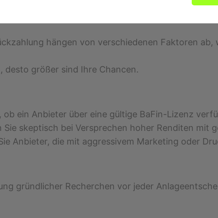
Rückzahlung hängen von verschiedenen Faktoren ab,
n, desto größer sind Ihre Chancen.
 ob ein Anbieter über eine gültige BaFin-Lizenz verfü
 Sie skeptisch bei Versprechen hoher Renditen mit g
e Anbieter, die mit aggressivem Marketing oder Druc
ung gründlicher Recherchen vor jeder Anlageentschei