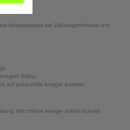
 wie beispielsweise der Zahlungsmethode und
gt.
eringem Risiko.
k auf potenzielle Anleger arbeiten.
dung. Betroffene Anleger sollten schnell