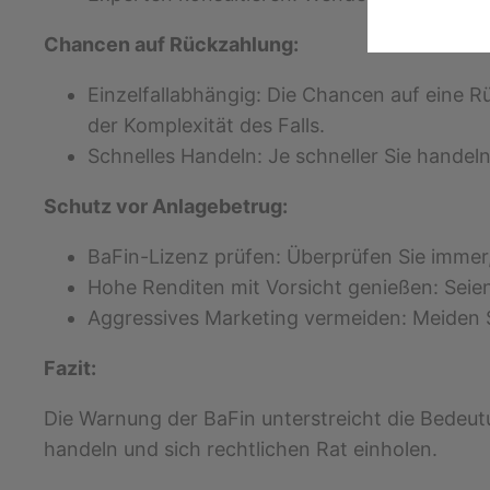
Chancen auf Rückzahlung:
Einzelfallabhängig: Die Chancen auf eine 
der Komplexität des Falls.
Schnelles Handeln: Je schneller Sie handel
Schutz vor Anlagebetrug:
BaFin-Lizenz prüfen: Überprüfen Sie immer,
Hohe Renditen mit Vorsicht genießen: Seien
Aggressives Marketing vermeiden: Meiden Si
Fazit:
Die Warnung der BaFin unterstreicht die Bedeut
handeln und sich rechtlichen Rat einholen.