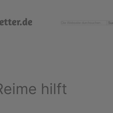
Suchen
Su
eime hilft