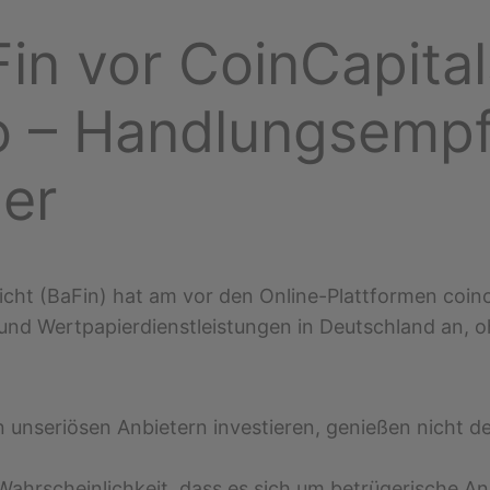
in vor CoinCapita
o – Handlungsempf
ger
sicht (BaFin) hat am vor den Online-Plattformen coin
 und Wertpapierdienstleistungen in Deutschland an, o
n unseriösen Anbietern investieren, genießen nicht de
Wahrscheinlichkeit, dass es sich um betrügerische An