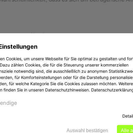
e noch Zugriff auf Ihr Konto haben und ob Auszahlun
rafanzeige bei der Polizei oder Staatsanwaltschaft ein
Einstellungen
 die Möglichkeit zivilrechtlicher Schritte, insbesond
n Cookies, um unsere Webseite für Sie optimal zu gestalten und for
Dazu zählen Cookies, die für die Steuerung unserer kommerziellen
sziele notwendig sind, die ausschließlich zu anonymen Statistikzw
rden, für Komforteinstellungen oder für die Darstellung personalisier
den, für welche Kategorie Sie die Cookies zulassen möchten. Weitere
g (Chargeback), falls Sie mit Kreditkarte oder Last
n finden Sie in unseren Datenschutzhinweisen.
Datenschutzerklärun
ich mit Ihrer Bank oder dem Zahlungsdienstleister i
endige
Detai
 vorsichtig bei Anwaltskanzleien, die schnelle Lösun
Auswahl bestätigen
Alle 
 einen erfahrenen Rechtsanwalt im Bereich Kapitalan