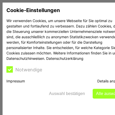
Zum
Cookie-Einstellungen
Inhalt
springen
Wir verwenden Cookies, um unsere Webseite für Sie optimal zu
gestalten und fortlaufend zu verbessern. Dazu zählen Cookies, d
Suchen
Suchen
die Steuerung unserer kommerziellen Unternehmensziele notwe
sind, die ausschließlich zu anonymen Statistikzwecken verwend
werden, für Komforteinstellungen oder für die Darstellung
personalisierter Inhalte. Sie entscheiden, für welche Kategorie Si
Cookies zulassen möchten. Weitere Informationen finden Sie in 
Datenschutzhinweisen.
Datenschutzerklärung
Rechtsanwalt Reime
Notwendige
hilft
Impressum
Details an
Auswahl bestätigen
Alle ausw
Vorsicht vor