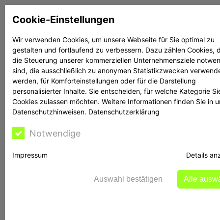
Zum
Cookie-Einstellungen
Inhalt
springen
Wir verwenden Cookies, um unsere Webseite für Sie optimal zu
gestalten und fortlaufend zu verbessern. Dazu zählen Cookies, d
Suchen
Suchen
die Steuerung unserer kommerziellen Unternehmensziele notwe
sind, die ausschließlich zu anonymen Statistikzwecken verwend
werden, für Komforteinstellungen oder für die Darstellung
personalisierter Inhalte. Sie entscheiden, für welche Kategorie Si
Cookies zulassen möchten. Weitere Informationen finden Sie in 
Datenschutzhinweisen.
Datenschutzerklärung
Rechtsanwalt Reime
Notwendige
hilft
Impressum
Details an
Auswahl bestätigen
Alle ausw
BaFin warnt vor