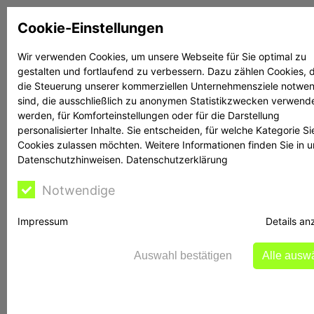
Zum
Cookie-Einstellungen
Inhalt
springen
Wir verwenden Cookies, um unsere Webseite für Sie optimal zu
gestalten und fortlaufend zu verbessern. Dazu zählen Cookies, d
Suchen
Suchen
die Steuerung unserer kommerziellen Unternehmensziele notwe
sind, die ausschließlich zu anonymen Statistikzwecken verwend
werden, für Komforteinstellungen oder für die Darstellung
personalisierter Inhalte. Sie entscheiden, für welche Kategorie Si
Cookies zulassen möchten. Weitere Informationen finden Sie in 
Datenschutzhinweisen.
Datenschutzerklärung
Rechtsanwalt Reime
Notwendige
hilft
Impressum
Details an
Auswahl bestätigen
Alle ausw
BaFin-Warnung vor