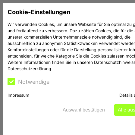
Zum
Cookie-Einstellungen
Inhalt
springen
Wir verwenden Cookies, um unsere Webseite für Sie optimal zu g
und fortlaufend zu verbessern. Dazu zählen Cookies, die für die
Suchen
Suchen
unserer kommerziellen Unternehmensziele notwendig sind, die
ausschließlich zu anonymen Statistikzwecken verwendet werden
Komforteinstellungen oder für die Darstellung personalisierter Inh
entscheiden, für welche Kategorie Sie die Cookies zulassen möc
Weitere Informationen finden Sie in unseren Datenschutzhinweis
Datenschutzerklärung
Rechtsanwalt Reime
Notwendige
hilft
Impressum
Details
Auswahl bestätigen
Alle au
Warnung vor Bit-