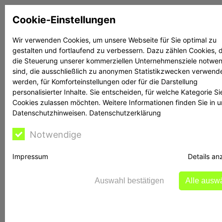
Zum
Cookie-Einstellungen
Inhalt
springen
Wir verwenden Cookies, um unsere Webseite für Sie optimal zu
gestalten und fortlaufend zu verbessern. Dazu zählen Cookies, d
Suchen
Suchen
die Steuerung unserer kommerziellen Unternehmensziele notwe
sind, die ausschließlich zu anonymen Statistikzwecken verwend
werden, für Komforteinstellungen oder für die Darstellung
personalisierter Inhalte. Sie entscheiden, für welche Kategorie Si
Cookies zulassen möchten. Weitere Informationen finden Sie in 
Datenschutzhinweisen.
Datenschutzerklärung
Rechtsanwalt Reime
Notwendige
hilft
Impressum
Details an
Auswahl bestätigen
Alle ausw
Anlagebetrug: So