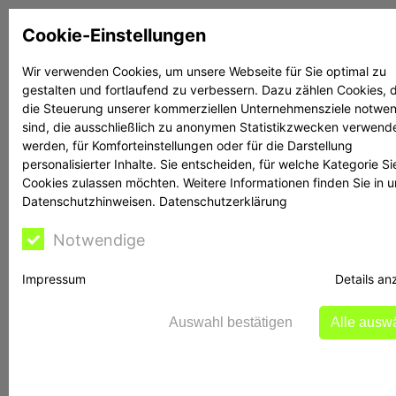
Zum
Cookie-Einstellungen
Inhalt
springen
Wir verwenden Cookies, um unsere Webseite für Sie optimal zu
gestalten und fortlaufend zu verbessern. Dazu zählen Cookies, d
Suchen
Suchen
die Steuerung unserer kommerziellen Unternehmensziele notwe
sind, die ausschließlich zu anonymen Statistikzwecken verwend
werden, für Komforteinstellungen oder für die Darstellung
personalisierter Inhalte. Sie entscheiden, für welche Kategorie Si
Cookies zulassen möchten. Weitere Informationen finden Sie in 
Datenschutzhinweisen.
Datenschutzerklärung
Rechtsanwalt Reime
Notwendige
hilft
Impressum
Details an
Auswahl bestätigen
Alle ausw
BaFin-Warnung zu