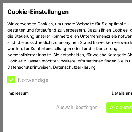
Zum
Cookie-Einstellungen
Inhalt
springen
Wir verwenden Cookies, um unsere Webseite für Sie optimal zu
gestalten und fortlaufend zu verbessern. Dazu zählen Cookies, d
Suchen
Suchen
die Steuerung unserer kommerziellen Unternehmensziele notwe
sind, die ausschließlich zu anonymen Statistikzwecken verwend
werden, für Komforteinstellungen oder für die Darstellung
personalisierter Inhalte. Sie entscheiden, für welche Kategorie Si
Cookies zulassen möchten. Weitere Informationen finden Sie in 
Datenschutzhinweisen.
Datenschutzerklärung
Rechtsanwalt Reime
Notwendige
hilft
Impressum
Details an
Auswahl bestätigen
Alle ausw
digitalfinance.org.uk und exogroupltd.com: BaFin
warnt vor Websites