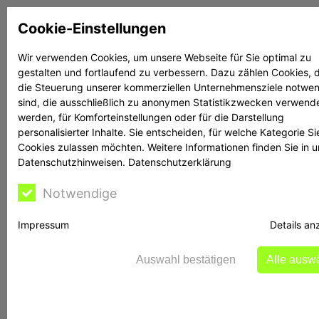
Zum
Cookie-Einstellungen
Inhalt
springen
Wir verwenden Cookies, um unsere Webseite für Sie optimal zu
gestalten und fortlaufend zu verbessern. Dazu zählen Cookies, d
Suchen
Suchen
die Steuerung unserer kommerziellen Unternehmensziele notwe
sind, die ausschließlich zu anonymen Statistikzwecken verwend
werden, für Komforteinstellungen oder für die Darstellung
personalisierter Inhalte. Sie entscheiden, für welche Kategorie Si
Cookies zulassen möchten. Weitere Informationen finden Sie in 
Datenschutzhinweisen.
Datenschutzerklärung
Rechtsanwalt Reime
Notwendige
hilft
Impressum
Details an
Auswahl bestätigen
Alle ausw
BaFin-Warnung vor