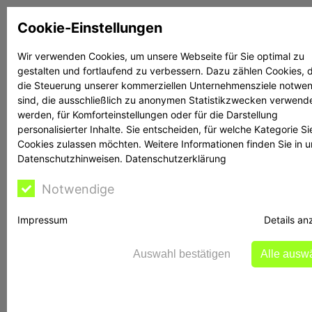
Zum
Cookie-Einstellungen
Inhalt
springen
Wir verwenden Cookies, um unsere Webseite für Sie optimal zu
gestalten und fortlaufend zu verbessern. Dazu zählen Cookies, d
Suchen
Suchen
die Steuerung unserer kommerziellen Unternehmensziele notwe
sind, die ausschließlich zu anonymen Statistikzwecken verwend
werden, für Komforteinstellungen oder für die Darstellung
personalisierter Inhalte. Sie entscheiden, für welche Kategorie Si
Cookies zulassen möchten. Weitere Informationen finden Sie in 
Datenschutzhinweisen.
Datenschutzerklärung
Rechtsanwalt Reime
Notwendige
hilft
Impressum
Details an
Auswahl bestätigen
Alle ausw
BaFin-Razzia