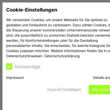
Zum
Cookie-Einstellungen
Inhalt
springen
Wir verwenden Cookies, um unsere Webseite für Sie optimal zu
gestalten und fortlaufend zu verbessern. Dazu zählen Cookies, d
Suchen
Suchen
die Steuerung unserer kommerziellen Unternehmensziele notwe
sind, die ausschließlich zu anonymen Statistikzwecken verwend
werden, für Komforteinstellungen oder für die Darstellung
personalisierter Inhalte. Sie entscheiden, für welche Kategorie Si
Cookies zulassen möchten. Weitere Informationen finden Sie in 
Datenschutzhinweisen.
Datenschutzerklärung
Rechtsanwalt Reime
Notwendige
hilft
Impressum
Details an
Auswahl bestätigen
Alle ausw
Bekanntmachung zu einer natürlichen Person
Die BaFin hat zwei Geldbußen in Höhe von