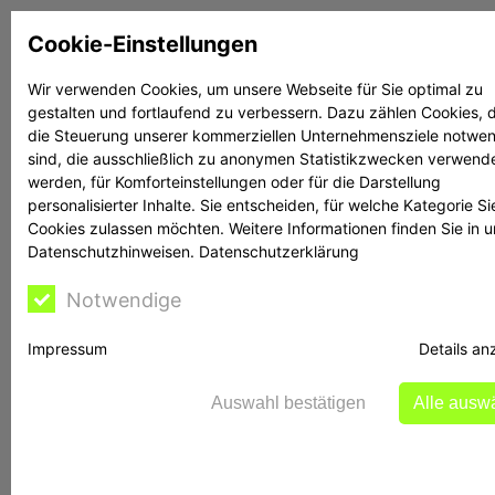
Zum
Cookie-Einstellungen
Inhalt
springen
Wir verwenden Cookies, um unsere Webseite für Sie optimal zu
gestalten und fortlaufend zu verbessern. Dazu zählen Cookies, d
Suchen
Suchen
die Steuerung unserer kommerziellen Unternehmensziele notwe
sind, die ausschließlich zu anonymen Statistikzwecken verwend
werden, für Komforteinstellungen oder für die Darstellung
personalisierter Inhalte. Sie entscheiden, für welche Kategorie Si
Cookies zulassen möchten. Weitere Informationen finden Sie in 
Datenschutzhinweisen.
Datenschutzerklärung
Rechtsanwalt Reime
Notwendige
hilft
Impressum
Details an
Auswahl bestätigen
Alle ausw
BaFin warnt: