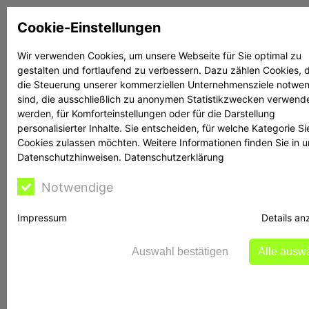
Zum
Cookie-Einstellungen
Inhalt
springen
Wir verwenden Cookies, um unsere Webseite für Sie optimal zu
gestalten und fortlaufend zu verbessern. Dazu zählen Cookies, d
Suchen
Suchen
die Steuerung unserer kommerziellen Unternehmensziele notwe
sind, die ausschließlich zu anonymen Statistikzwecken verwend
werden, für Komforteinstellungen oder für die Darstellung
personalisierter Inhalte. Sie entscheiden, für welche Kategorie Si
Cookies zulassen möchten. Weitere Informationen finden Sie in 
Datenschutzhinweisen.
Datenschutzerklärung
Rechtsanwalt Reime
Notwendige
hilft
Impressum
Details an
Auswahl bestätigen
Alle ausw
Erstmals MaRisk für Zahlungs- und E-Geld-
Institute