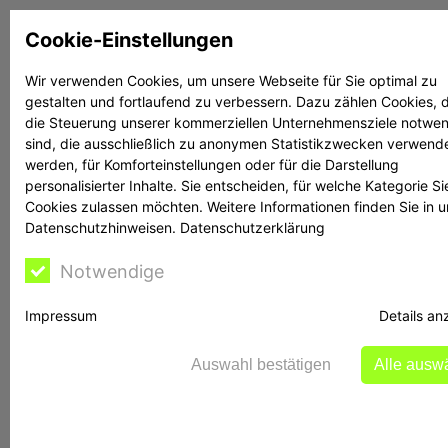
Zum
Cookie-Einstellungen
Inhalt
springen
Wir verwenden Cookies, um unsere Webseite für Sie optimal zu
gestalten und fortlaufend zu verbessern. Dazu zählen Cookies, d
Suchen
Suchen
die Steuerung unserer kommerziellen Unternehmensziele notwe
sind, die ausschließlich zu anonymen Statistikzwecken verwend
werden, für Komforteinstellungen oder für die Darstellung
personalisierter Inhalte. Sie entscheiden, für welche Kategorie Si
Cookies zulassen möchten. Weitere Informationen finden Sie in 
Datenschutzhinweisen.
Datenschutzerklärung
Rechtsanwalt Reime
Notwendige
hilft
Impressum
Details an
Auswahl bestätigen
Alle ausw
Bank Julius Bär Deutschland AG: Mängel in der
Geschäftsorganisation