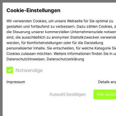
Zum
Cookie-Einstellungen
Inhalt
springen
Wir verwenden Cookies, um unsere Webseite für Sie optimal zu
gestalten und fortlaufend zu verbessern. Dazu zählen Cookies, d
Suchen
Suchen
die Steuerung unserer kommerziellen Unternehmensziele notwe
sind, die ausschließlich zu anonymen Statistikzwecken verwend
werden, für Komforteinstellungen oder für die Darstellung
personalisierter Inhalte. Sie entscheiden, für welche Kategorie Si
Cookies zulassen möchten. Weitere Informationen finden Sie in 
Datenschutzhinweisen.
Datenschutzerklärung
Rechtsanwalt Reime
Notwendige
hilft
Impressum
Details an
Auswahl bestätigen
Alle ausw
PFOF: BaFin verfolgt zunächst keine Verstöße
bei Aufträgen aus Deutschland