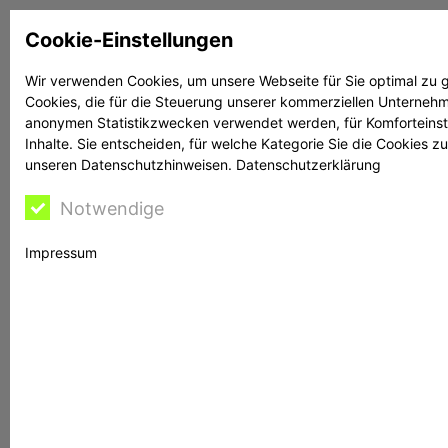
Zum
Cookie-Einstellungen
Inhalt
springen
Wir verwenden Cookies, um unsere Webseite für Sie optimal zu g
Cookies, die für die Steuerung unserer kommerziellen Unternehme
Suchen
Suchen
anonymen Statistikzwecken verwendet werden, für Komforteinstel
Inhalte. Sie entscheiden, für welche Kategorie Sie die Cookies z
unseren Datenschutzhinweisen.
Datenschutzerklärung
Notwendige
Rechtsanwalt Reime
Impressum
hilft
BaFin warnt vor Consumer Financial Group: Was
Anleger jetzt wissen müssen