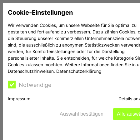
Zum
Cookie-Einstellungen
Inhalt
springen
Wir verwenden Cookies, um unsere Webseite für Sie optimal zu
gestalten und fortlaufend zu verbessern. Dazu zählen Cookies, d
Suchen
Suchen
die Steuerung unserer kommerziellen Unternehmensziele notwe
sind, die ausschließlich zu anonymen Statistikzwecken verwend
werden, für Komforteinstellungen oder für die Darstellung
personalisierter Inhalte. Sie entscheiden, für welche Kategorie Si
Cookies zulassen möchten. Weitere Informationen finden Sie in 
Datenschutzhinweisen.
Datenschutzerklärung
Rechtsanwältin
Notwendige
Bontschev hilft
Impressum
Details an
Auswahl bestätigen
Alle ausw
tradestatisticsview.com: BaFin ermittelt gegen
Betreiber der Website und warnt vor einem
Identitätsdiebstahl