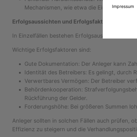
Impressum
Mechanismen, wie etwa die Einlagensicher
Erfolgsaussichten und Erfolgsfaktoren
In Einzelfällen bestehen Erfolgsaussichten für
Wichtige Erfolgsfaktoren sind:
Gute Dokumentation: Der Anleger kann Za
Identität des Betreibers: Es gelingt, durch 
Verwertbares Vermögen: Der Betreiber ver
Behördenkooperation: Strafverfolgungsbeh
Rückführung der Gelder.
Forderungshöhe: Bei größeren Summen lohnt
Anleger sollten in solchen Fällen auch prüfen, ob
Effizienz zu steigern und die Verhandlungsposit