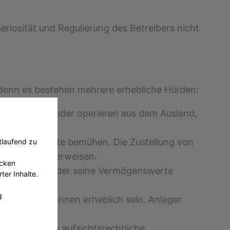
eriosität und Regulierung des Betreibers nicht
, denn es bestehen mehrere erhebliche Hürden:
lnde Domains oder operieren aus dem Ausland,
ndische Gerichte bemühen. Die Zustellung von
tlaufend zu
ar unmöglich erweisen.
ecken
unfähig sein oder seine Vermögenswerte
ter Inhalte.
g
Verfahren, können erheblich sein. Anleger
 Schutz durch aufsichtsrechtliche