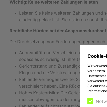
Wichtig: Keine weiteren Zahlungen leisten
Leisten Sie keine weiteren Zahlungen und s
eindeutig geklärt ist. Sie riskieren sonst, I
Rechtliche Hürden bei der Anspruchsdurchse
Die Durchsetzung von Forderungen gegen nicht l
Anonymität und Verschleierung: Die Betrei
Cookie-
sodass es schwierig ist, ihre tatsächliche Id
Gerichtsstand und Zuständigkeit: Sitzt der
Wir verwende
verbessern. 
Klagen und die Vollstreckung von Urteilen 
Unternehmen
Fehlende Vermögenswerte: Selbst wenn eine
verwendet we
verschleiert haben. Eine Rückforderung ist
Sie entschei
Informatione
Hohes Kostenrisiko: Die Gerichts- und Anw
müssen abwägen, ob der mögliche Rückfluss
Notw
Fehlender Aufsichtsschutz: Weil der Betrei