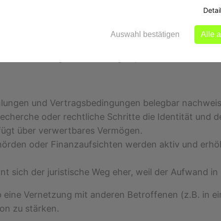
Detai
ung.
Auswahl bestätigen
Alle 
 betroffene Anleger. Diese hängen jedoch stark von 
hlungen und Vertragsbedingungen belegbar nachweis
Recherche oder rechtliche Schritte die Identität und d
fügt über verwertbares Vermögen.
örden oder Finanzaufsichten werden aktiv und erhö
 sich der juristische Weg eher, weil der Aufwand in 
 eine Vernetzung mit anderen Betroffenen (z.B. in ein
ion zu stärken.