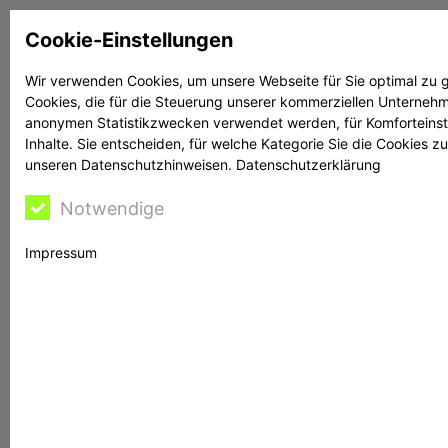
Zum
Cookie-Einstellungen
Inhalt
springen
Wir verwenden Cookies, um unsere Webseite für Sie optimal zu g
Cookies, die für die Steuerung unserer kommerziellen Unternehme
Suchen
Suchen
anonymen Statistikzwecken verwendet werden, für Komforteinstel
Inhalte. Sie entscheiden, für welche Kategorie Sie die Cookies z
unseren Datenschutzhinweisen.
Datenschutzerklärung
Notwendige
Rechtsanwalt Reime
Impressum
hilft
Chainpilot: BaFin warnt vor Website chainpilot.co
Die BaFin hat eine Warnung vor der Website