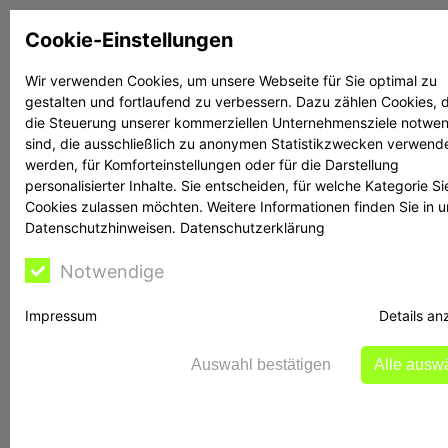
Zum
Cookie-Einstellungen
Inhalt
springen
Wir verwenden Cookies, um unsere Webseite für Sie optimal zu
gestalten und fortlaufend zu verbessern. Dazu zählen Cookies, d
Suchen
Suchen
die Steuerung unserer kommerziellen Unternehmensziele notwe
sind, die ausschließlich zu anonymen Statistikzwecken verwend
werden, für Komforteinstellungen oder für die Darstellung
personalisierter Inhalte. Sie entscheiden, für welche Kategorie Si
Cookies zulassen möchten. Weitere Informationen finden Sie in 
Datenschutzhinweisen.
Datenschutzerklärung
Rechtsanwalt Reime
Notwendige
Impressum
Details an
BaFin warnt vor
Auswahl bestätigen
Alle ausw
zinsacm.com: Was