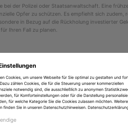
e bei der Polizei oder Staatsanwaltschaft. Eine frühz
zielle Opfer zu schützen. Es empfiehlt sich zudem,
sondere in Bezug auf die Rückholung investierter Geld
für Ihren Fall zu planen.
alten, kann nicht pauschal beantwortet werden, da jed
eisungen oder Kreditkarten liefen, können unter U
Einstellungen
lfall entscheidet, und grundsätzlich gilt: Je schnelle
n Cookies, um unsere Webseite für Sie optimal zu gestalten und for
es Problems zu handeln und alle verfügbaren Optione
Dazu zählen Cookies, die für die Steuerung unserer kommerziellen
sziele notwendig sind, die ausschließlich zu anonymen Statistikzw
rden, für Komforteinstellungen oder für die Darstellung personalisier
den, für welche Kategorie Sie die Cookies zulassen möchten. Weitere
ertes Finanzunternehmen, was kein Zufall sein dürft
n finden Sie in unseren Datenschutzhinweisen.
Datenschutzerklärun
iöser Anbieter, um Vertrauen zu erschleichen. Hierd
endige
l tatsächlich kein Zusammenhang besteht. Dies unter