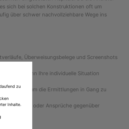
 es sich bei solchen Konstruktionen oft um
ufig über schwer nachvollziehbare Wege ins
hatverläufe, Überweisungsbelege und Screenshots
er Anwalt kann Ihre individuelle Situation
tlaufend zu
tiger Schritt, um die Ermittlungen in Gang zu
ecken
ter Inhalte.
urückzuerlangen oder Ansprüche gegenüber
g