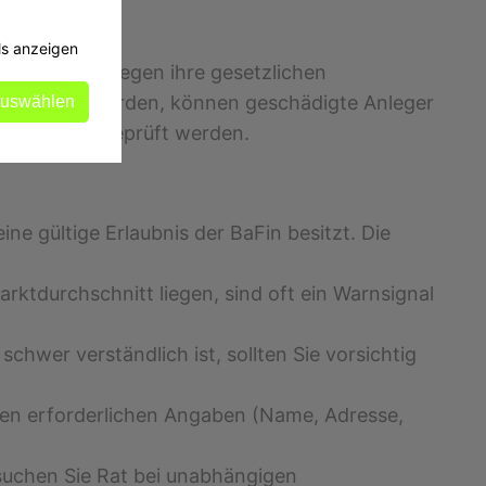
ls anzeigen
en und dabei gegen ihre gesetzlichen
hergestellt werden, können geschädigte Anleger
auswählen
tisch genau geprüft werden.
ine gültige Erlaubnis der BaFin besitzt. Die
rktdurchschnitt liegen, sind oft ein Warnsignal
chwer verständlich ist, sollten Sie vorsichtig
llen erforderlichen Angaben (Name, Adresse,
 suchen Sie Rat bei unabhängigen