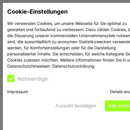
Zum
Cookie-Einstellungen
Inhalt
springen
Wir verwenden Cookies, um unsere Webseite für Sie optimal zu
gestalten und fortlaufend zu verbessern. Dazu zählen Cookies, d
Suchen
Suchen
die Steuerung unserer kommerziellen Unternehmensziele notwe
sind, die ausschließlich zu anonymen Statistikzwecken verwend
werden, für Komforteinstellungen oder für die Darstellung
personalisierter Inhalte. Sie entscheiden, für welche Kategorie Si
Cookies zulassen möchten. Weitere Informationen finden Sie in 
Datenschutzhinweisen.
Datenschutzerklärung
Rechtsanwalt Reime
Notwendige
Impressum
Details an
BaFin warnt vor
Auswahl bestätigen
Alle ausw
DexybitAI: Hohes