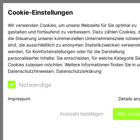
Zum
Cookie-Einstellungen
Inhalt
springen
Wir verwenden Cookies, um unsere Webseite für Sie optimal zu
gestalten und fortlaufend zu verbessern. Dazu zählen Cookies, d
Suchen
Suchen
die Steuerung unserer kommerziellen Unternehmensziele notwe
sind, die ausschließlich zu anonymen Statistikzwecken verwend
werden, für Komforteinstellungen oder für die Darstellung
personalisierter Inhalte. Sie entscheiden, für welche Kategorie Si
Cookies zulassen möchten. Weitere Informationen finden Sie in 
Datenschutzhinweisen.
Datenschutzerklärung
Rechtsanwalt Reime
Notwendige
Impressum
Details an
BaFin warnt vor
Auswahl bestätigen
Alle ausw
Fbswealth und ic-