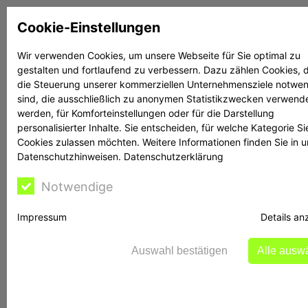
Zum
Cookie-Einstellungen
Inhalt
springen
Wir verwenden Cookies, um unsere Webseite für Sie optimal zu
gestalten und fortlaufend zu verbessern. Dazu zählen Cookies, d
Suchen
Suchen
die Steuerung unserer kommerziellen Unternehmensziele notwe
sind, die ausschließlich zu anonymen Statistikzwecken verwend
werden, für Komforteinstellungen oder für die Darstellung
personalisierter Inhalte. Sie entscheiden, für welche Kategorie Si
Cookies zulassen möchten. Weitere Informationen finden Sie in 
Datenschutzhinweisen.
Datenschutzerklärung
Rechtsanwalt Reime
Notwendige
Impressum
Details an
BaFin warnt vor
Auswahl bestätigen
Alle ausw
Fake-Kanälen: So